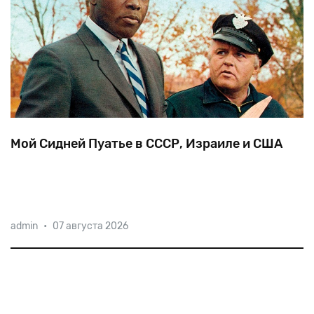
Мой Сидней Пуатье в СССР, Израиле и США
На
95-м
году
жизни
скончался
замечательный
актер,
admin
•
07 августа 2026
первый
чернокожий
лауреат
Оскара
Сидней
Пуатье.