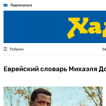
Перейти
к
Подписаться
основному
содержанию
Рубрики
С
Еврейский словарь Михаэля 