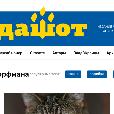
ИЗДАНИЕ 
ОРГАНИЗА
вежий номер
О газете
Авторы
Ваад Украины
Арх
Дорфмана
кошка
еврейка
популярные теги: