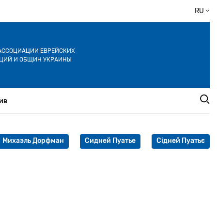
RU
АССОЦИАЦИИ ЕВРЕЙСКИХ
ЦИЙ И ОБЩИН УКРАИНЫ
ив
Михаэль Дорфман
Сидней Пуатье
Сідней Пуатьє