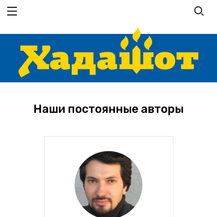
Перейти
к
основному
содержанию
Наши постоянные авторы