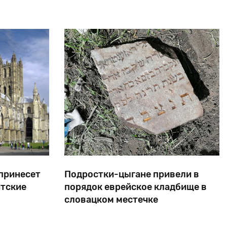
еврейского
населения.
 принесет
Подростки-цыгане привели в
итские
порядок еврейское кладбище в
словацком местечке
анская
В 1944-м евреи села Винодол, что в 80