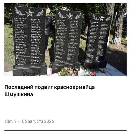
Последний подвиг красноармейца
Шмушкина
Имена
180
солдат,
павших
на
Никопольском
admin
•
06 августа 2026
плацдарме,
удалось
вернуть
из
небытия
лишь
благодаря
поиску
захоронения