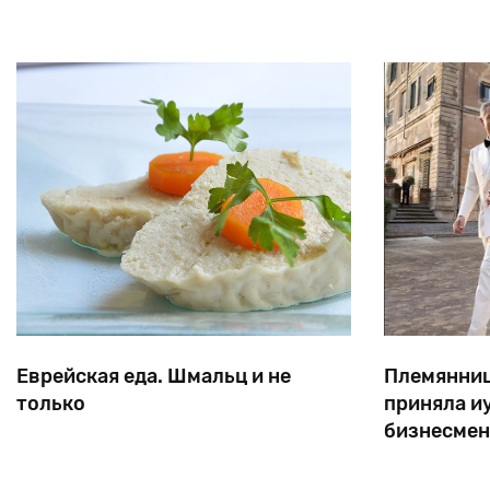
еврея-красноармейца
Лейба
Шмушкина.
Еврейская еда. Шмальц и не
Племянниц
только
приняла и
бизнесме
Носители
восточноевропейского
Лицо Dolce 