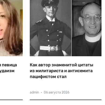
я певица
Как автор знаменитой цитаты
иудаизм
из милитариста и антисемита
пацифистом стал
вестная как
Пастор Нимёллер начинал как
admin
•
06 августа 2026
стила в сети
офицер-подводник, убежденный
еходе в
антисемит и монархист. В 1939-м, уже
лигия
из тюрьмы, он просил фюрера