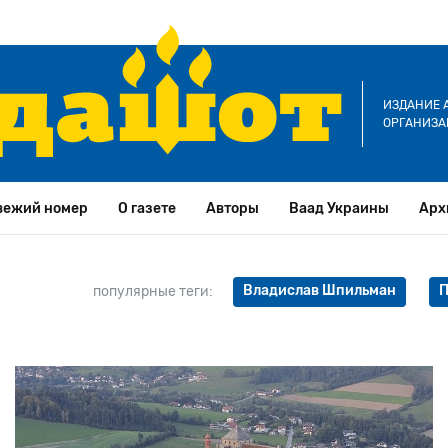
ИЗДАНИЕ 
ОРГАНИЗА
вежий номер
О газете
Авторы
Ваад Украины
Арх
Владислав Шпильман
П
популярные теги: