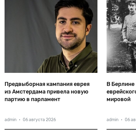
Предвыборная кампания еврея
В Берлине
из Амстердама привела новую
еврейског
партию в парламент
мировой
Нидерландов
Семья Итая Гарми живет в
В число луч
admin
•
06 августа 2026
admin
•
06 ав
Нидерландах уже несколько
Первой мир
десятилетий. Его отец — уроженец
Вильгельм 
Израиля йеменского происхождения,
самолетов и