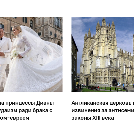
кладбищами и синагогами, еврейские
музеи, еврейские кинофестивали, участие в движе
а принцессы Дианы
Англиканская церковь
удаизм ради брака с
извинения за антисем
ном-евреем
законы XIII века
& Gabbana и модного дома
В следующем году Англик