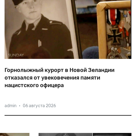
Горнолыжный курорт в Новой Зеландии
отказался от увековечения памяти
нацистского офицера
Своей
славой
курорт
Маунт
Хатт
обязан
иммигранту
admin
•
06 августа 2026
из
Австрии
Вилли
Хуберу,
который
был
награжден
Железными
крестами
I
и
II
класса
и
дослужился
до
гауптштурмфюрера
СС.