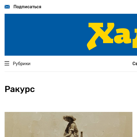
Перейти
к
Подписаться
основному
содержанию
Рубрики
С
Ракурс