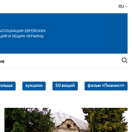
RU
АССОЦИАЦИИ ЕВРЕЙСКИХ
ЦИЙ И ОБЩИН УКРАИНЫ
ив
ольша
аукцион
50 вещей
фильм «Пианист»