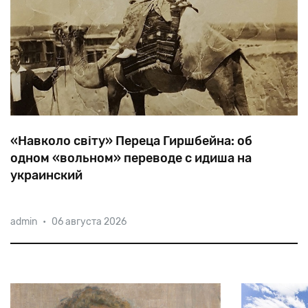
«Навколо свiту» Переца Гиршбейна: об
одном «вольном» переводе с идиша на
украинский
Летом
1929
года
в
Харькове
в
крайне
admin
•
06 августа 2026
цензурированном
виде
вышли
путевые
заметки
«Навколо
свiту»
писателя
из
Америки
Переца
Гиршбейна.