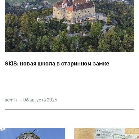
SKIS: новая школа в старинном замке
Schloss
Krumbach
International
School
—
первая
и
admin
•
06 августа 2026
единственная
школа
Австрии,
расположенная
в
средневековом
замке.