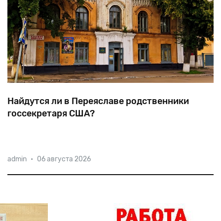
Найдутся ли в Переяславе родственники
госсекретаря США?
Когда
в
1874
году
Янкель
Блинкин
переехал
из
admin
•
06 августа 2026
Золотоноши
в
Переяслав,
евреи
составляли
до
40%
населения
этого
уездного
города.