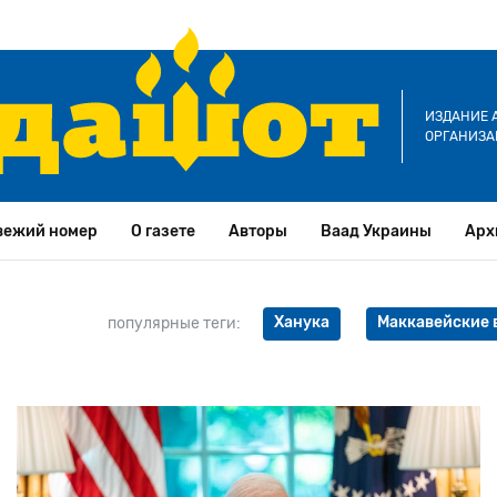
ИЗДАНИЕ 
ОРГАНИЗА
вежий номер
О газете
Авторы
Ваад Украины
Арх
Ханука
Маккавейские 
популярные теги: