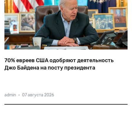
70% евреев США одобряют деятельность
Джо Байдена на посту президента
Напомним,
что
на
президентских
выборах
68%
admin
•
07 августа 2026
еврейских
избирателей
поддержали
нынешнего
президента,
и
лишь
21%
его
соперника
—
Дональда
Трампа