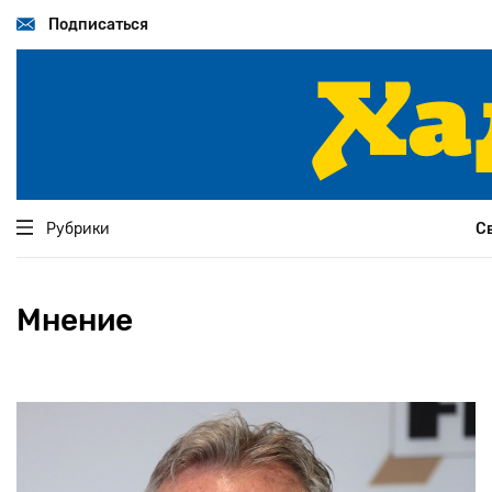
Перейти
к
Подписаться
основному
содержанию
Рубрики
С
Мнение