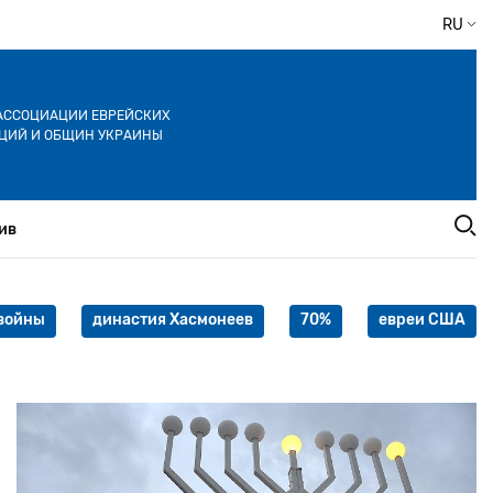
RU
АССОЦИАЦИИ ЕВРЕЙСКИХ
ЦИЙ И ОБЩИН УКРАИНЫ
ив
войны
династия Хасмонеев
70%
евреи США