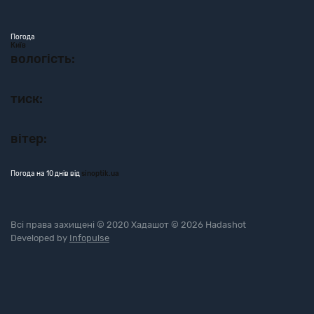
Погода
Київ
вологість:
тиск:
вітер:
Погода на 10 днів від
sinoptik.ua
Всі права захищені © 2020 Хадашот © 2026 Hadashot
Developed by
Infopulse