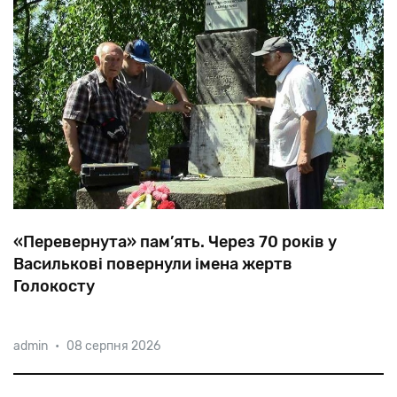
«Перевернута» пам’ять. Через 70 років у
Василькові повернули імена жертв
Голокосту
Коли євреї Василькова намагались увічнити пам’ять
admin
•
08 серпня 2026
померлих одноплеменців, перший секретар
міськкому, кинувши погляд на меморіальну
табличку, вибухнув лайкою, мовляв, якого біса тут