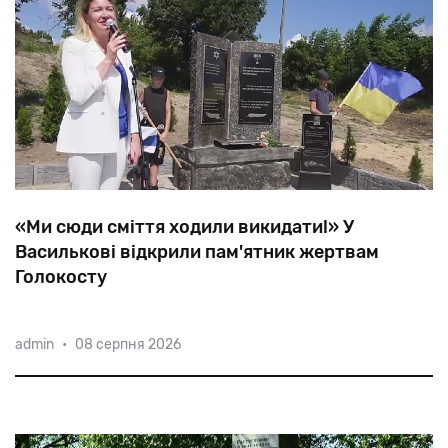
«Ми сюди сміття ходили викидати!» У
Василькові відкрили пам'ятник жертвам
Голокосту
2305
євреїв
були
розстріляні
нацистами
у
admin
•
08 серпня 2026
Покровському
яру
Василькова.
80
років
знадобилося
на
те,
щоб
позначити
це
місце,
хоча
і
сьогодні
деяким
це
не
до
вподоби.