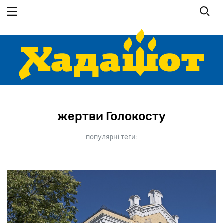
Перейти
до
основного
вмісту
жертви Голокосту
популярні теги: