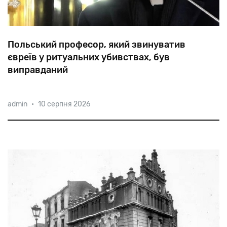
Польський професор, який звинуватив
євреїв у ритуальних убивствах, був
виправданий
Батько Тадеуш Гузь з Люблінського католицького
admin
•
10 серпня 2026
університету (KUL) під час публічної лекції в Варшаві
два роки тому «підтвердив» вбивство євреями
християнських дітей в ритуальних цілях. В ході
розслідування колеги професо