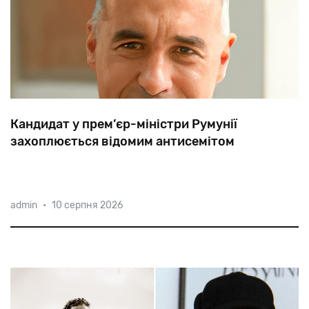
Кандидат у прем’єр-міністри Румунії
захоплюється відомим антисемітом
Почесний
президент
партії
AUR
Калін
Джорджеску
admin
•
10 серпня 2026
заявив,
що
фашист
і
антисеміт,
лідер
легіонерів
Корнеліу
Кодряну
«боровся
за
моральність
людини».