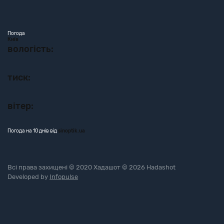
Погода
Київ
вологість:
тиск:
вітер:
Погода на 10 днів від
sinoptik.ua
Всі права захищені © 2020 Хадашот © 2026 Hadashot
Developed by
Infopulse