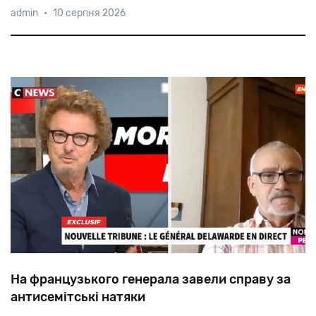
admin
•
10 серпня 2026
поширення
«Протоколів
сіонських
мудреців»,
де
розглядалося
питання
і
про
походження
фальшивки.
На французького генерала завели справу за
антисемітські натяки