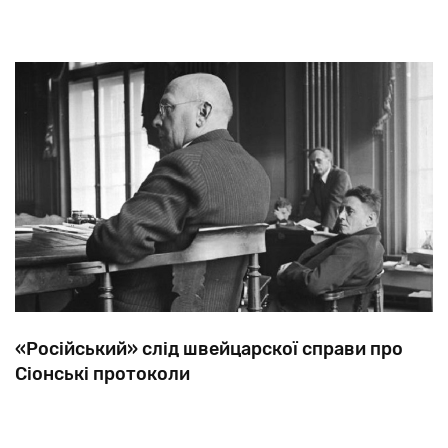
«Російський» слід швейцарскої справи про
Сіонські протоколи
У
1934-му
в
Берні
відкрився
процес
у
справі
про