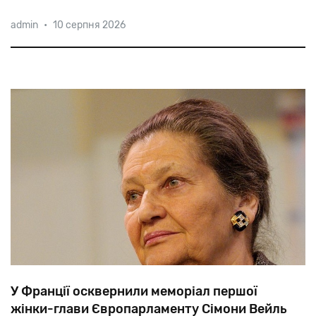
У
День
незалежності
Польщі
на
мітингу
в
Каліші
admin
•
10 серпня 2026
натовп
скандував
«Смерть
євреям»,
а
дехто
кричав:
«Полін
—
ні,
Польща
—
так».
У Франції осквернили меморіал першої
жінки-глави Європарламенту Сімони Вейль