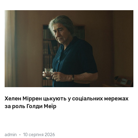
Хелен Міррен цькують у соціальних мережах
за роль Голди Меїр
Одна
з
найбільш
титулованих
акторок
світового
admin
•
10 серпня 2026
кінематографу
неодноразово
відвідувала
Ізраїль,