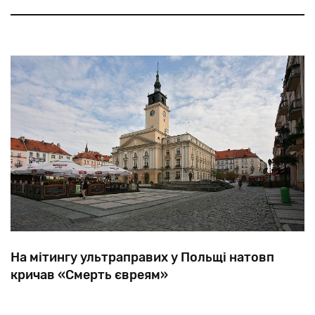
критикуючи
активістів,
які
закликають
до
культурного
бойкоту
єврейської
держави.
На мітингу ультраправих у Польщі натовп
кричав «Смерть євреям»