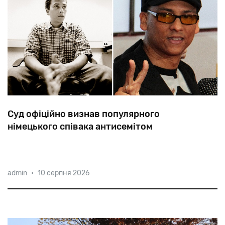
Cуд офіційно визнав популярного
німецького співака антисемітом
П’ять
альбомів
Ксав’єра
Найду
займали
перше
місце
admin
•
10 серпня 2026
у
німецьких
чартах,
він
був
двічі
удостоєний
премії
MTV
як
«Найкращий
вокаліст
Німеччини».