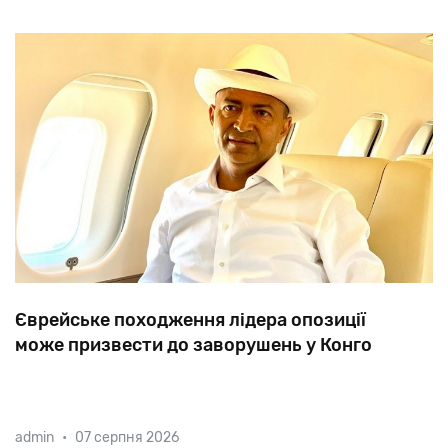
Єврейське походження лідера опозиції
може призвести до заворушень у Конго
У парламент країни внесений законопроект,
admin
•
07 серпня 2026
покликаний усунути з політичної арени лідера