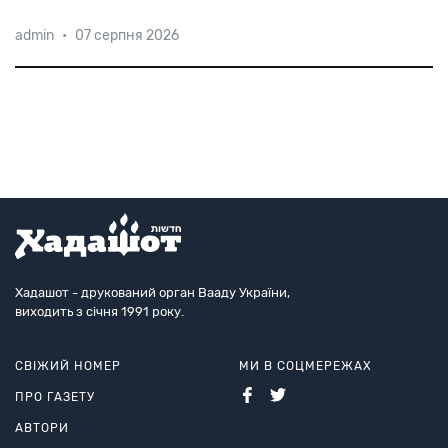
Предметом
суперечки
став
замок
у
селі
admin
•
07 серпня 2026
Шілгержовіце
на
сході
країни,
останнім
власником
якого
був
Альфонс
Ротшильд,
який
був
позбавлений
нацистами
усього
майна
і
помер
у
1942-му
році
в
Нью-Йорку.
Хадашот - друкований орган Вааду України,
виходить з січня 1991 року.
СВІЖИЙ НОМЕР
МИ В СОЦМЕРЕЖАХ
ПРО ГАЗЕТУ
АВТОРИ