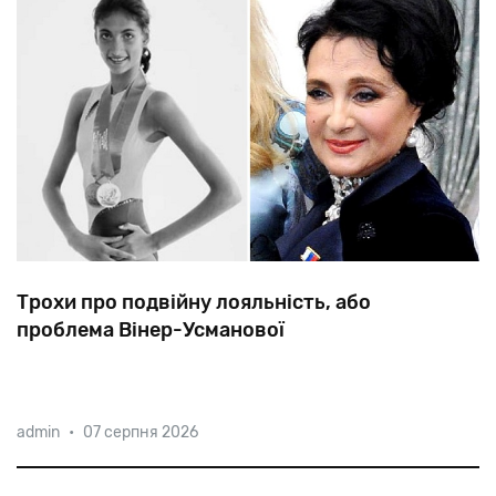
Трохи про подвійну лояльність, або
проблема Вінер-Усманової
Голосніше
всіх
про
вкрадену
ізраїльтянкою
перемогу
admin
•
07 серпня 2026
на
Олімпіаді
у
Токіо
кричала
Ірина
Усманова
—
етнічна
єврейка,
чиї
зв’язки
з
Ізраїлем
добре
відомі.