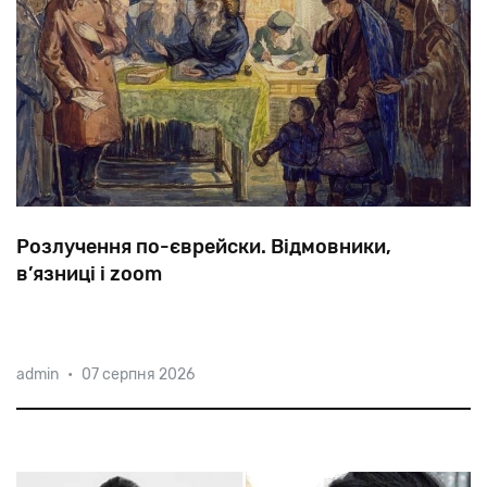
Розлучення по-єврейски. Відмовники,
в’язниці і zoom
Згідно
з
Галахою,
розлучення
може
ініціювати
лише
admin
•
07 серпня 2026
чоловік,
і
деякі
роками
виводять
своїх
дружин,
позбавляючи
їх
можливості
розпочати
нове
життя.