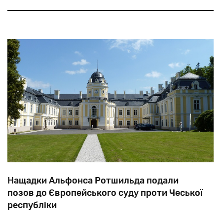
опозиції, сина єврейського біженця Моїса Катумба.
Батько Катумбі — сефардський еврей Ніссім Соріано
острова Родос
— втік із грецького
Нащадки Альфонса Ротшильда подали
позов до Європейського суду проти Чеської
республіки