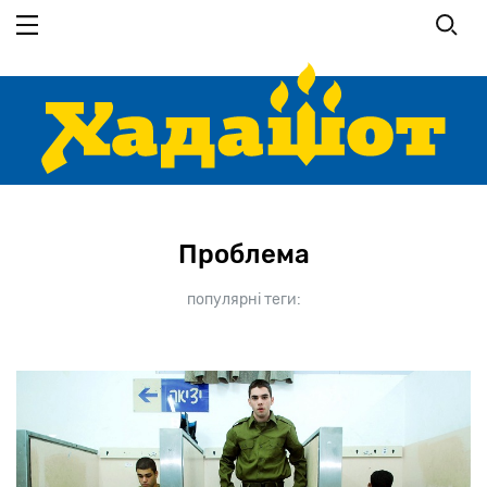
Перейти
до
основного
вмісту
Проблема
популярні теги: