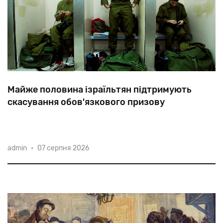
Майже половина ізраїльтян підтримують
скасування обов'язкового призову
Згідно
з
опитуванням
Ізраїльського
інституту
admin
•
07 серпня 2026
демократії
(IDI),
47%
ізраїльтян-євреїв
виступають
за
відміну
призову
в
ЦАГАЛ,
а
42%
з
цим
не
згодні.