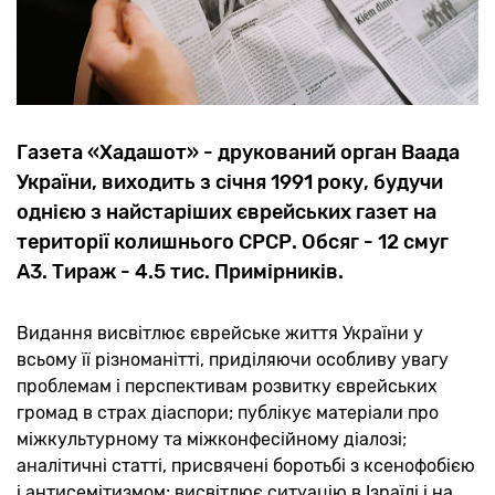
Газета «Хадашот» - друкований орган Ваада
України, виходить з січня 1991 року, будучи
однією з найстаріших єврейських газет на
території колишнього СРСР. Обсяг - 12 смуг
А3. Тираж - 4.5 тис. Примірників.
Видання висвітлює єврейське життя України у
всьому її різноманітті, приділяючи особливу увагу
проблемам і перспективам розвитку єврейських
громад в страх діаспори; публікує матеріали про
міжкультурному та міжконфесійному діалозі;
аналітичні статті, присвячені боротьбі з ксенофобією
і антисемітизмом; висвітлює ситуацію в Ізраїлі і на