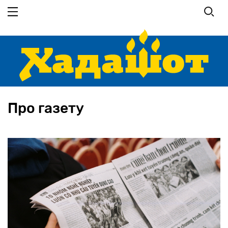
Перейти
до
основного
вмісту
Про газету