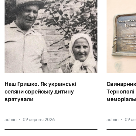
Наш Гришко. Як українські
Свинарник 
селяни єврейську дитину
Тернополі
врятували
меморіаль
народів св
В листопаді 1941-го в селі Білоцерківка
13 євреїв піс
admin
•
09 серпня 2026
admin
•
09 с
з’явився невідомий підліток з
му знайшли 
п’ятирічним хлопчиком — це були
домі родини
Мишко і Гришко Смоленські, які втікли
спорудив бу