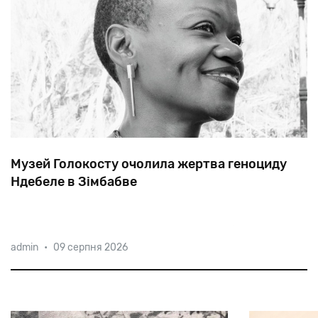
Музей Голокосту очолила жертва геноциду
Ндебеле в Зімбабве
Правління Єврейського музею в Тусоні (штат
admin
•
09 серпня 2026
Арізона) одноголосно обрало своїм виконавчим
директором уродженку Зімбабве 45-річну Гугулету
Мойо, навернену в юдаїзм. Таким чином, відома
юристка стане першою «кольоровою єврей