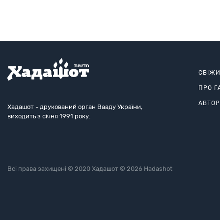
СВІЖ
ПРО Г
АВТО
Хадашот - друкований орган Вааду України,
виходить з січня 1991 року.
Всі права захищені © 2020 Хадашот © 2026 Hadashot