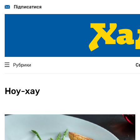
Перейти
до
Підписатися
основного
вмісту
Рубрики
С
Ноу-хау