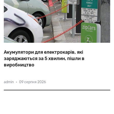
Акумулятори для електрокарів, які
заряджаються за 5 хвилин, пішли в
виробництво
Ноу-хау представила ізраїльська компанія StoreDot,
admin
•
09 серпня 2026
один із засновників якої — репатріант з Пермі, батько
«флешки», професор Семен Ліцин. Днями батареї,
що заряджаються за 5 хвилин, почали вироблятися в
промислових масшта