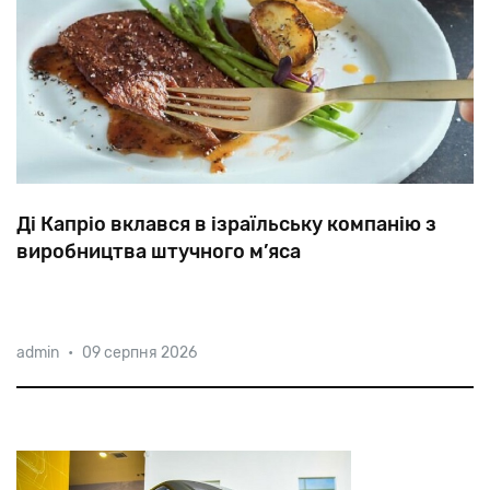
Ді Капріо вклався в ізраїльську компанію з
виробництва штучного м’яса
У
лютому
цього
року
Aleph
Farms
представила
admin
•
09 серпня 2026
перший
у
світі
стейк
рибай
на
основі
культивованих
клітин
та
тривимірній
біопечаті.