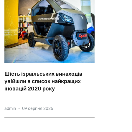
Шість ізраїльських винаходів
увійшли в список найкращих
іновацій 2020 року
Серед найкращих винаходів були
admin
•
09 серпня 2026
відмічені перші в світі роботизованні
вулики, складане автокрісло, яке
вміщується в дитячий рюкзачок,
шолом з навігаційною системою, який дозволяє хірургу бачити пацієнта «наскрізь», розкла