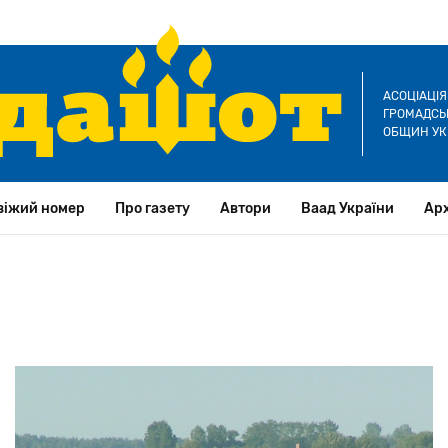
АСОЦІАЦІ
ГРОМАДСЬК
ОБЩИН УК
віжий номер
Про газету
Автори
Ваад України
Арх