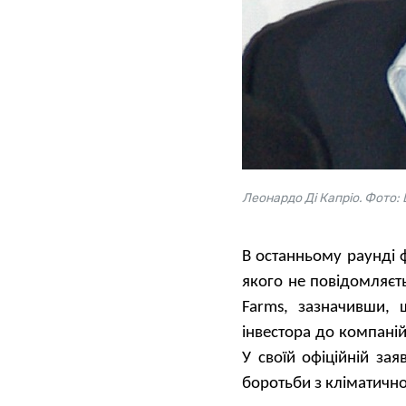
Леонардо Ді Капріо. Фото:
В останньому раунді ф
якого не повідомляєть
Farms, зазначивши,
інвестора до компані
У своїй офіційній за
боротьби з кліматичн