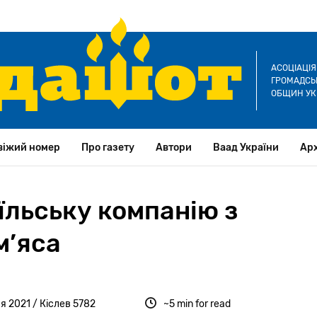
АСОЦІАЦІ
ГРОМАДСЬК
ОБЩИН УК
віжий номер
Про газету
Автори
Ваад України
Арх
аїльську компанію з
м’яса
я 2021 / Кіслев 5782
~5 min for read