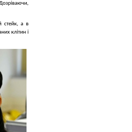
 Дозріваючи,
 стейк, а в
них клітин і