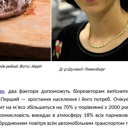
йк рибай. Фото: Aleph
Д-р Шуламіт Левенберг
ли
, два фактори допоможуть біореакторам витіснити
 Перший — зростання населення і його потреб. Очікує
ит на м'ясо збільшиться на 70% у порівнянні з 2000 р
ромисловість викидає в атмосферу 18% всіх парникови
абрудненням повітря всім автомобільним транспортом п