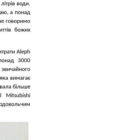
літрів води.
аю, а понад
не говоримо
иттів божих
итрати Aleph
 понад 3000
т звичайного
 яка вимагає
ювала більше
 Mitsubishi
родовольчим