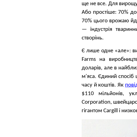
ще не все. Для вирощу
Або простіше: 70% до
70% цього врожаю йде
— індустрія тваринн
створінь.
Є лише одне «але»: ви
Farms на виробницт
доларів, але в найбли
м'яса. Єдиний спосіб
часу й коштів. Як
пові
$110 мільйонів, ук
Corporation, швейца
гігантом Cargill і низ