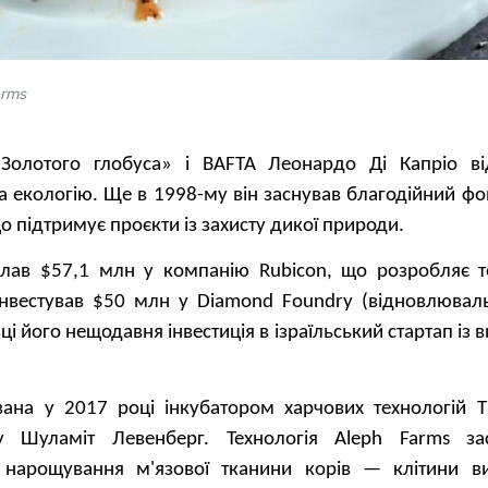
arms
«Золотого глобуса» і BAFTA Леонардо Ді Капріо в
а екологію. Ще в 1998-му він заснував благодійний ф
що підтримує проєкти із захисту дикої природи.
клав $57,1 млн у компанію Rubicon, що розробляє т
 інвестував $50 млн у Diamond Foundry (відновлювал
изці його нещодавня інвестиція в ізраїльський стартап і
ана у 2017 році інкубатором харчових технологій Th
у Шуламіт Левенберг. Технологія Aleph Farms за
 нарощування м'язової тканини корів — клітини 