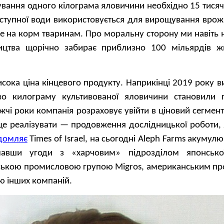
вання одного кілограма яловичини необхідно 15 тисяч 
ступної води використовується для вирощування врож
 на корм тваринам. Про моральну сторону ми навіть 
ицтва щорічно забирає приблизно 100 мільярдів ж
сока ціна кінцевого продукту. Наприкінці 2019 року в
во килограму культивованої яловичини становили
жчі роки компанія розраховує увійти в ціновий сегмен
 це реалізувати — продовження дослідницької роботи,
домляє
Times of Israel, на сьогодні Aleph Farms акумул
лавши угоди з «харчовим» підрозділом японської
рською промисловою групою Migros, американським п
кою інших компаній.