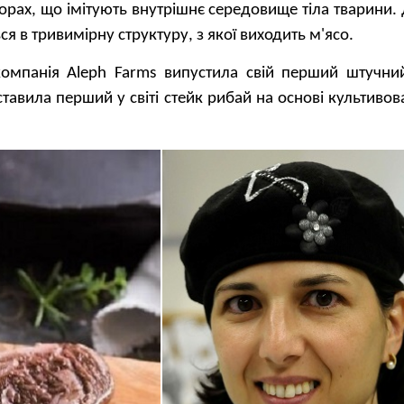
орах, що імітують внутрішнє середовище тіла тварини.
я в тривимірну структуру, з якої виходить м'ясо.
компанія Aleph Farms випустила свій перший штучний
авила перший у світі стейк рибай на основі культивова