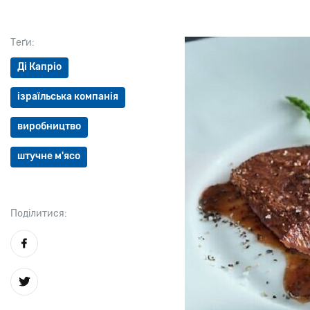
Теґи:
Ді Капріо
ізраїльська компанія
виробництво
штучне м'ясо
Поділитися: