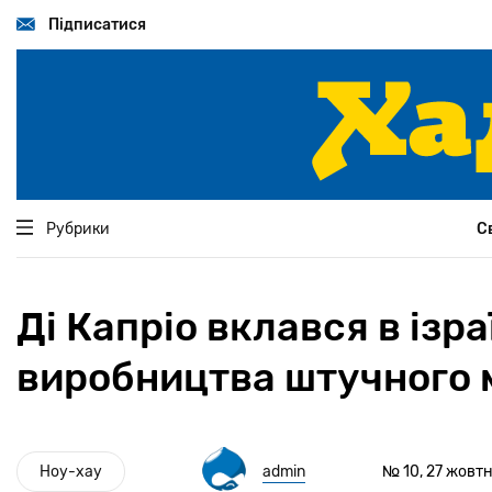
Перейти
до
Підписатися
основного
вмісту
Рубрики
С
Ді Капріо вклався в ізр
виробництва штучного 
Ноу-хау
admin
№ 10, 27 жовтн