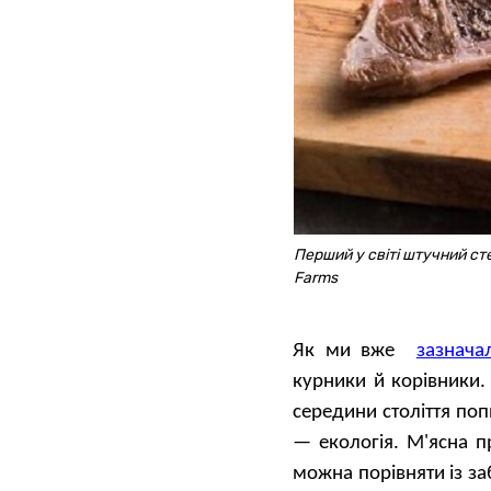
Перший у світі штучний сте
Farms
Як ми вже
зазнача
курники й корівники.
середини століття поп
— екологія. М'ясна п
можна порівняти із з