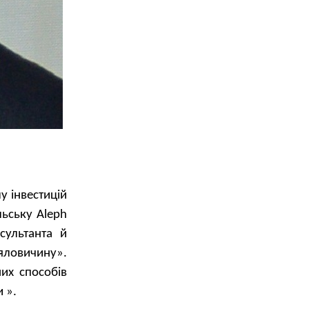
у інвестицій
льську Aleph
сультанта й
 яловичину».
них способів
 ».