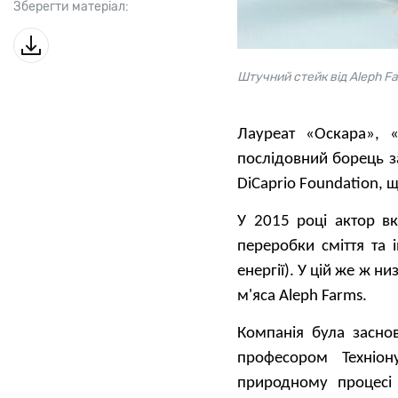
Зберегти матеріал:
Штучний стейк від Aleph F
Лауреат «Оскара», 
послідовний борець з
DiCaprio Foundation, 
У 2015 році актор в
переробки сміття та
енергії). У цій же ж н
м'яса Aleph Farms.
Компанія була заснов
професором Техніон
природному процесі