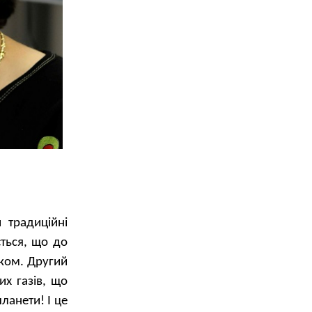
 традиційні
ться, що до
оком. Другий
х газів, що
ланети! І це