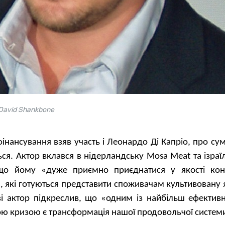
 David Shankbone
інансування взяв участь і Леонардо Ді Капріо, про сум
ся. Актор вклався в нідерландську Mosa Meat та ізраї
 що йому «дуже приємно приєднатися у якості кон
й, які готуються представити споживачам культивовану
яві актор підкреслив, що «одним із найбільш ефектив
ою кризою є трансформація нашої продовольчої системи