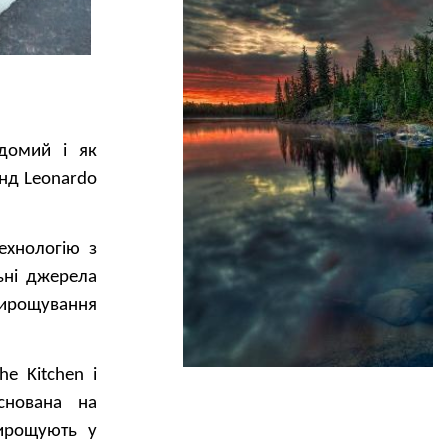
ідомий і як
онд Leonardo
ехнологію з
ьні джерела
з вирощування
e Kitchen і
снована на
вирощують у