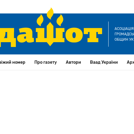
АСОЦІАЦІ
ГРОМАДСЬК
ОБЩИН УК
віжий номер
Про газету
Автори
Ваад України
Арх