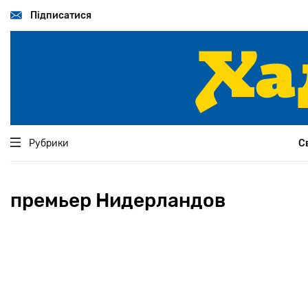
Перейти
до
Підписатися
основного
вмісту
Рубрики
С
премьер Нидерландов