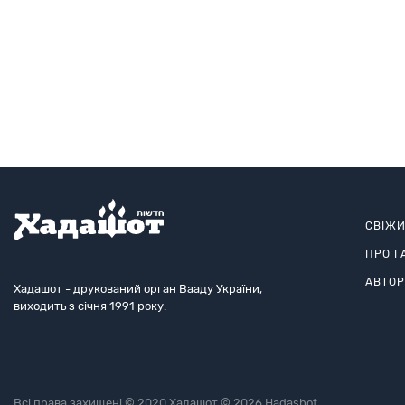
СВІЖ
ПРО Г
АВТО
Хадашот - друкований орган Вааду України,
виходить з січня 1991 року.
Всі права захищені © 2020 Хадашот © 2026 Hadashot