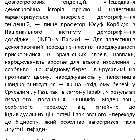
довгострокових тенденцій. «Нещодавня
демографічна історія Ізраїлю й Палестини
характеризується інверсією демографічних
тенденцій, — пише професор Юсуф Корбідж із
Національного інституту демографічних
досліджень (INED) у Парижі. — Для палестинців
демографічний перехід і зниження народжуваності
прискорилися. В ізраїльських євреїв, навпаки,
народжуваність зростає для всього населення і,
особливо ...на Західному березі і в Єрусалимі. На
противагу цьому, народжуваність у палестинців
швидко знижується — як на Західному березі, у
Єрусалимі, у Газі, так і в самому Ізраїлі, у результаті
складного поєднання чинників модернізації,
особистого переходу від сімейних до
індивідуальних цінностей і так званого «переходу
до бідності», який особливо загострився після
Другої інтифади».