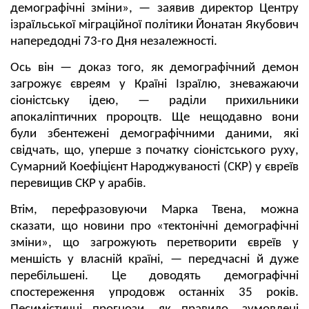
демографічні зміни», — заявив директор Центру
ізраїльської міграційної політики Йонатан Якубович
напередодні 73-го Дня незалежності.
Ось він — доказ того, як демографічний демон
загрожує євреям у Країні Ізраїлю, зневажаючи
сіоністську ідею, — раділи прихильники
апокаліптичних пророцтв. Ще нещодавно вони
були збентежені демографічними даними, які
свідчать, що, уперше з початку сіоністського руху,
Сумарний Коефіцієнт Народжуваності (СКР) у євреїв
перевищив СКР у арабів.
Втім, перефразовуючи Марка Твена, можна
сказати, що новини про «тектонічні демографічні
зміни», що загрожують перетворити євреїв у
меншість у власній країні, — передчасні й дуже
перебільшені. Це доводять демографічні
спостереження упродовж останніх 35 років.