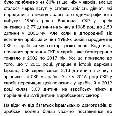
було приблизно на 60% вище, ніж у євреїв, але це
сталося через вступ у статеву зрілість дівчат, які
народилися в період арабського «демографічного
вибуху» 1960-х років. Водночас, СКР у євреїв
знизився з 2,77 дитини на жінку в 1988 році до 2,53
дитини у 2001-му. Але коли в дітородний вік
вступили арабські жінки 1980-х років народження
СКР в арабському секторі різко впав. Водночас,
почалося зростання СКР у євреїв, яке безперервно
тривало з 2002 по 2017 рік. Усе це призвело до
того, що у 2015 році, уперше в історії держави
Ізраїль, СКР євреїв склав 3,13 дитини на жінку і
зрівнявся зі СКР у арабів. Уже у 2016 році СКР у
євреїв перевищив цей показник у арабів, й у 2019
році склав 3,09 дитини на єврейську жінку в
порівнянні з 2,98 дитини в арабському секторі.
На відміну від багатьох ізраїльських демографів, їх
арабські колеги більш уважно поставилися до