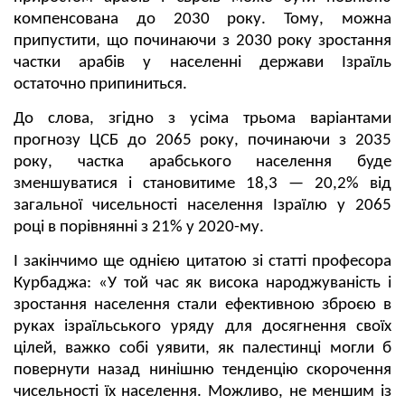
компенсована до 2030 року. Тому, можна
припустити, що починаючи з 2030 року зростання
частки арабів у населенні держави Ізраїль
остаточно припиниться.
До слова, згідно з усіма трьома варіантами
прогнозу ЦСБ до 2065 року, починаючи з 2035
року, частка арабського населення буде
зменшуватися і становитиме 18,3 — 20,2% від
загальної чисельності населення Ізраїлю у 2065
році в порівнянні з 21% у 2020-му.
І закінчимо ще однією цитатою зі статті професора
Курбаджа: «У той час як висока народжуваність і
зростання населення стали ефективною зброєю в
руках ізраїльського уряду для досягнення своїх
цілей, важко собі уявити, як палестинці могли б
повернути назад нинішню тенденцію скорочення
чисельності їх населення. Можливо, не меншим із