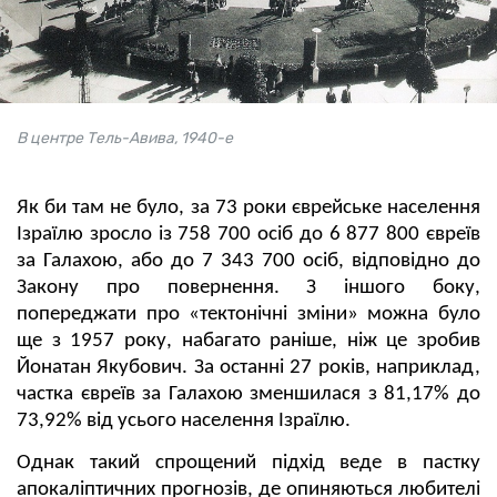
В центре Тель-Авива, 1940-е
Як би там не було, за 73 роки єврейське населення
Ізраїлю зросло із 758 700 осіб до 6 877 800 євреїв
за Галахою, або до 7 343 700 осіб, відповідно до
Закону про повернення. З іншого боку,
попереджати про «тектонічні зміни» можна було
ще з 1957 року, набагато раніше, ніж це зробив
Йонатан Якубович. За останні 27 років, наприклад,
частка євреїв за Галахою зменшилася з 81,17% до
73,92% від усього населення Ізраїлю.
Однак такий спрощений підхід веде в пастку
апокаліптичних прогнозів, де опиняються любителі