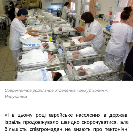
Современное родильное отделение «Бикур холим»,
Иерусалим
«І в цьому році єврейське населення в державі
Ізраїль продовжувало швидко скорочуватися, але
більшість співгромадян не знають про тектонічні