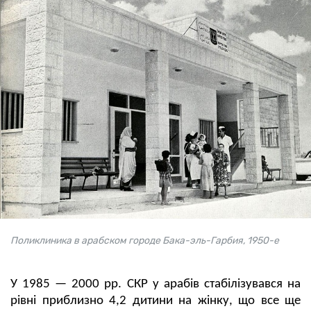
Поликлиника в арабском городе Бака-эль-Гарбия, 1950-е
У 1985 — 2000 рр. СКР у арабів стабілізувався на
рівні приблизно 4,2 дитини на жінку, що все ще