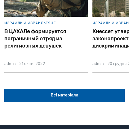
ИЗРАИЛЬ И ИЗРАИЛЬТЯНЕ
ИЗРАИЛЬ И ИЗР
Кнессет утвердил
К 2050 году
законопроект о позитивной
израильтяни
дискриминации
ультраорто
admin
20 грудня 2021
admin
20 грудн
Всі матеріали