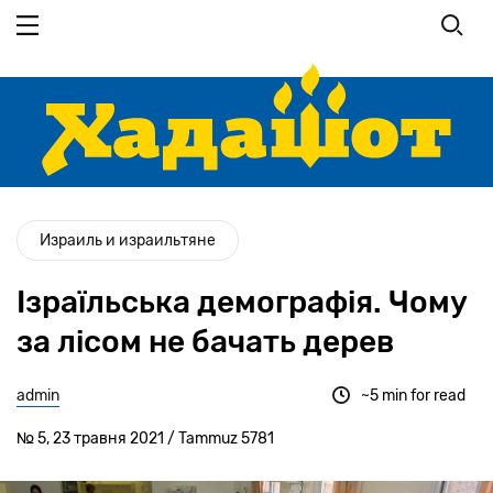
Перейти
до
основного
вмісту
Израиль и израильтяне
Ізраїльська демографія. Чому
за лісом не бачать дерев
admin
~5 min for read
№ 5, 23 травня 2021 / Tammuz 5781