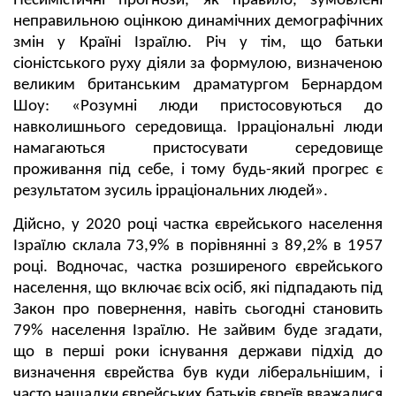
Песимістичні прогнози, як правило, зумовлені
неправильною оцінкою динамічних демографічних
змін у Країні Ізраїлю. Річ у тім, що батьки
сіоністського руху діяли за формулою, визначеною
великим британським драматургом Бернардом
Шоу: «Розумні люди пристосовуються до
навколишнього середовища. Ірраціональні люди
намагаються пристосувати середовище
проживання під себе, і тому будь-який прогрес є
результатом зусиль ірраціональних людей».
Дійсно, у 2020 році частка єврейського населення
Ізраїлю склала 73,9% в порівнянні з 89,2% в 1957
році. Водночас, частка розширеного єврейського
населення, що включає всіх осіб, які підпадають під
Закон про повернення, навіть сьогодні становить
79% населення Ізраїлю. Не зайвим буде згадати,
що в перші роки існування держави підхід до
визначення єврейства був куди ліберальнішим, і
часто нащадки єврейських батьків євреїв вважалися