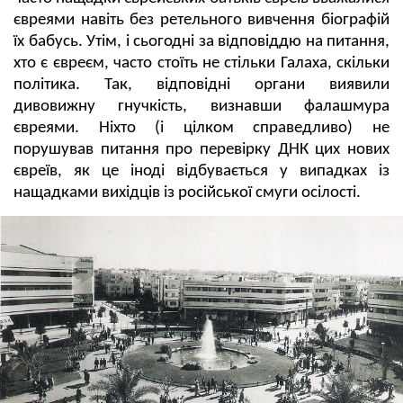
євреями навіть без ретельного вивчення біографій
їх бабусь. Утім, і сьогодні за відповіддю на питання,
хто є євреєм, часто стоїть не стільки Галаха, скільки
політика. Так, відповідні органи виявили
дивовижну гнучкість, визнавши фалашмура
євреями. Ніхто (і цілком справедливо) не
порушував питання про перевірку ДНК цих нових
євреїв, як це іноді відбувається у випадках із
нащадками вихідців із російської смуги осілості.