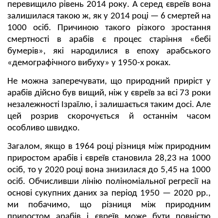
перевищило рівень 2014 року. А серед євреїв вона
залишилася такою ж, як у 2014 році — 6 смертей на
1000 осіб. Причиною такого різкого зростання
смертності в арабів є процес старіння «бебі
бумерів», які народилися в епоху арабського
«демографічного вибуху» у 1950-х роках.
Не можна заперечувати, що природний приріст у
арабів дійсно був вищий, ніж у євреїв за всі 73 роки
незалежності Ізраїлю, і залишається таким досі. Але
цей розрив скорочується й останнім часом
особливо швидко.
Загалом, якщо в 1964 році різниця між природним
приростом арабів і євреїв становила 28,23 на 1000
осіб, то у 2020 році вона знизилася до 5,45 на 1000
осіб. Обчисливши лінію поліноміальної регресії на
основі сукупних даних за період 1950 — 2020 рр.,
ми побачимо, що різниця між природним
приростом арабів і євреїв може бути повністю