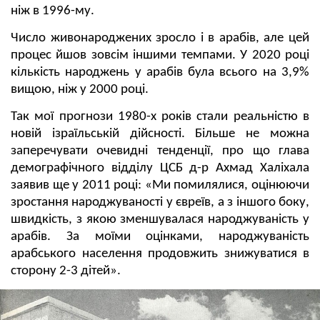
ніж в 1996-му.
Число живонароджених зросло і в арабів, але цей
процес йшов зовсім іншими темпами. У 2020 році
кількість народжень у арабів була всього на 3,9%
вищою, ніж у 2000 році.
Так мої прогнози 1980-х років стали реальністю в
новій ізраїльській дійсності. Більше не можна
заперечувати очевидні тенденції, про що глава
демографічного відділу ЦСБ д-р Ахмад Халіхала
заявив ще у 2011 році: «Ми помилялися, оцінюючи
зростання народжуваності у євреїв, а з іншого боку,
швидкість, з якою зменшувалася народжуваність у
арабів. За моїми оцінками, народжуваність
арабського населення продовжить знижуватися в
сторону 2-3 дітей».