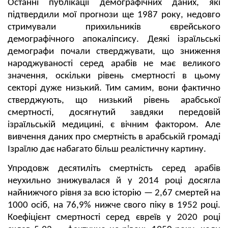
Останні публікації демографічних даних, які
підтвердили мої прогнози ще 1987 року, недовго
стримували прихильників єврейського
демографічного апокаліпсису. Деякі ізраїльські
демографи почали стверджувати, що зниження
народжуваності серед арабів не має великого
значення, оскільки рівень смертності в цьому
секторі дуже низький. Тим самим, вони фактично
стверджують, що низький рівень арабської
смертності, досягнутий завдяки передовій
ізраїльській медицині, є вічним фактором. Але
вивчення даних про смертність в арабській громаді
Ізраїлю дає набагато більш реалістичну картину.
Упродовж десятиліть смертність серед арабів
неухильно знижувалася й у 2014 році досягла
найнижчого рівня за всю історію — 2,67 смертей на
1000 осіб, на 76,9% нижче свого піку в 1952 році.
Коефіцієнт смертності серед євреїв у 2020 році