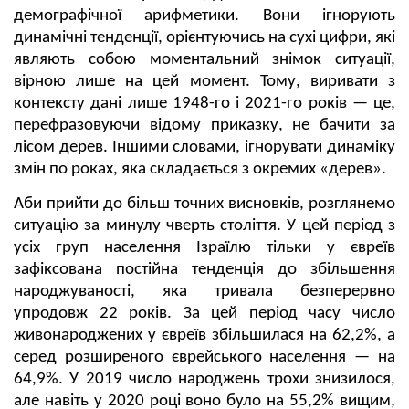
демографічної арифметики. Вони ігнорують
динамічні тенденції, орієнтуючись на сухі цифри, які
являють собою моментальний знімок ситуації,
вірною лише на цей момент. Тому, виривати з
контексту дані лише 1948-го і 2021-го років — це,
перефразовуючи відому приказку, не бачити за
лісом дерев. Іншими словами, ігнорувати динаміку
змін по роках, яка складається з окремих «дерев».
Аби прийти до більш точних висновків, розглянемо
ситуацію за минулу чверть століття. У цей період з
усіх груп населення Ізраїлю тільки у євреїв
зафіксована постійна тенденція до збільшення
народжуваності, яка тривала безперервно
упродовж 22 років. За цей період часу число
живонароджених у євреїв збільшилася на 62,2%, а
серед розширеного єврейського населення — на
64,9%. У 2019 число народжень трохи знизилося,
але навіть у 2020 році воно було на 55,2% вищим,